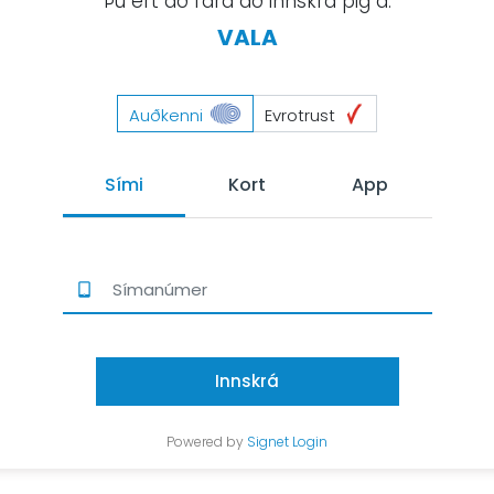
Þú ert að fara að innskrá þig á:
VALA
Auðkenni
Evrotrust
Sími
Kort
App
Innskrá
Powered by
Signet Login