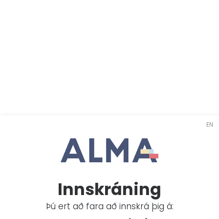
EN
Innskráning
Þú ert að fara að innskrá þig á: