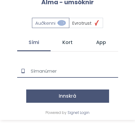
Alma - umsóknir
Auðkenni
Evrotrust
Sími
Kort
App
Innskrá
Powered by
Signet Login