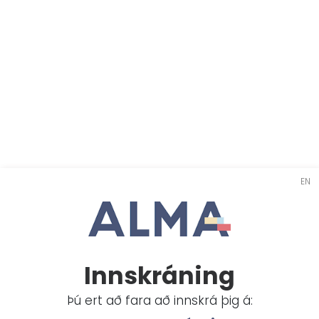
EN
Innskráning
Þú ert að fara að innskrá þig á: