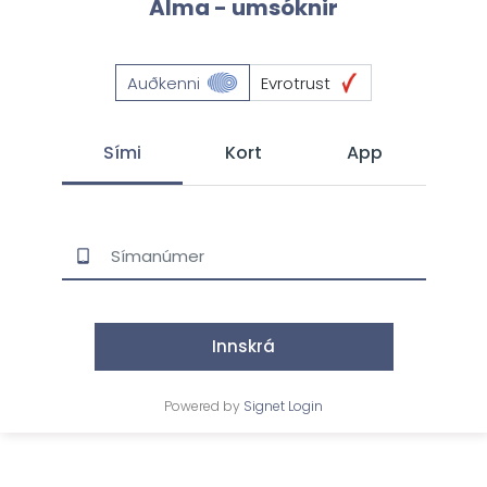
Alma - umsóknir
Auðkenni
Evrotrust
Sími
Kort
App
Innskrá
Powered by
Signet Login