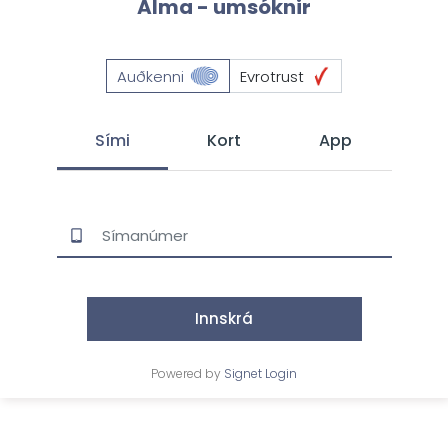
Alma - umsóknir
Auðkenni
Evrotrust
Sími
Kort
App
Innskrá
Powered by
Signet Login