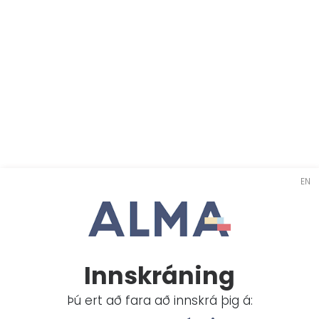
EN
Innskráning
Þú ert að fara að innskrá þig á: