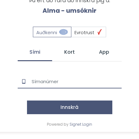
Þú ert að fara að innskrá þig á:
Alma - umsóknir
Auðkenni
Evrotrust
Sími
Kort
App
Innskrá
Powered by
Signet Login