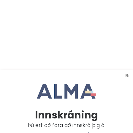
EN
Innskráning
Þú ert að fara að innskrá þig á: