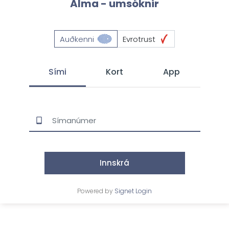
Alma - umsóknir
Auðkenni
Evrotrust
Sími
Kort
App
Innskrá
Powered by
Signet Login