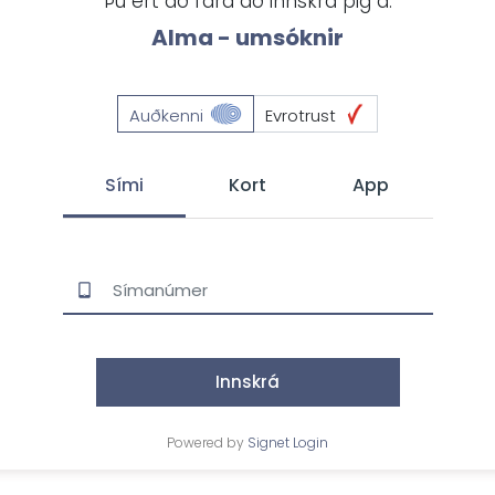
Þú ert að fara að innskrá þig á:
Alma - umsóknir
Auðkenni
Evrotrust
Sími
Kort
App
Innskrá
Powered by
Signet Login