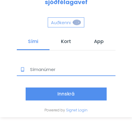
sjóðfélagavef
Auðkenni
Sími
Kort
App
Innskrá
Powered by
Signet Login