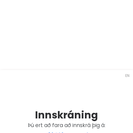
EN
Innskráning
Þú ert að fara að innskrá þig á: