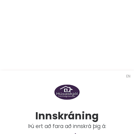
EN
Innskráning
Þú ert að fara að innskrá þig á: