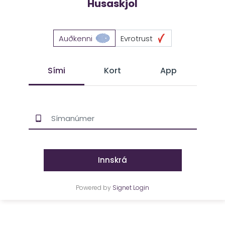
Husaskjol
Auðkenni
Evrotrust
Sími
Kort
App
Innskrá
Powered by
Signet Login