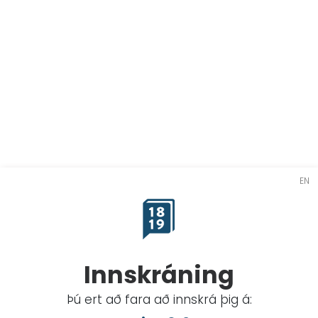
EN
Innskráning
Þú ert að fara að innskrá þig á: